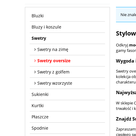
Nie znal
Bluzki
Bluzy i koszule
Stylow
Swetry
Odkryj
mod
Swetry na zimę
gamy fasonó
Wygoda i
Swetry oversize
Swetry ove
Swetry z golfem
kolekcja o
charakteru
Swetry wzorzyste
Najwyższ
Sukienki
W sklepie 
Kurtki
trwałość i 
Płaszcze
Znajdź S
Spodnie
Zapraszamy 
ciepłego sw