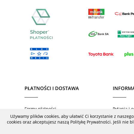
PŁATNOŚCI I DOSTAWA
INFORMA
Formy płatności
Pytania i 
Używamy plików cookies, aby ułatwić Ci korzystanie z naszego
Czas i koszty dostawy
Zwroty pr
cookies oraz akceptujesz naszą Politykę Prywatności. Jeśli nie 
Czas realizacji zamówienia
Zwroty i r
Regulami