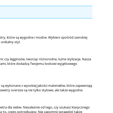
try, które są wygodne i modne. Wybierz spośród szerokiej
unikalny styl.
c czy legginsów, tworząc różnorodne, luźne stylizacje. Nasza
rami
, które dodadzą Twojemu lookowi wyjątkowego
są wykonane z wysokiej jakości materiałów, które zapewniają
swetry oversize są nie tylko stylowe, ale także wygodne.
etra dla siebie. Niezależnie od tego, czy szukasz klasycznego
esz to, czego potrzebujesz. Nie zapomnij sprawdzić także