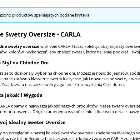
eziono produktów spełniających podane kryteria.
e Swetry Oversize - CARLA
ne swetry oversize
w sklepie CARLA. Nasza kolekcja obejmuje stylowe swe
w, kolorów i wykończeń, aby znaleźć sweter, który najlepiej podkreśli Twój 
 Styl na Chłodne Dni
rsize to doskonały wybór na chłodne dni. Możesz je nosić do jeansów, spódni
bejmuje zarówno klasyczne
swetry klasyczne
, jak i nowoczesne
swetry z wzo
. Znajdziesz u nas także
swetry z golfem
, które wyróżnią Cię z tłumu.
a Jakość i Wygoda
CARLA dbamy o najwyższą jakość naszych produktów. Nasze swetry oversize 
komfort noszenia. Dzięki starannemu wykończeniu i dbałości o detale, nasze 
wój Idealny Sweter Oversize
do przeglądania naszej kolekcji swetrów oversize i znalezienia idealnego sw
etra, czy też preferujesz bardziej wyraziste kolory i wzory, w CARLA znajdzi