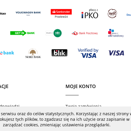
CJE
MOJE KONTO
odpowiedzi
Twoje zamówienia
 serwisu oraz do celów statystycznych. Korzystając z naszej stron
oduktów
Ustawienia konta
blokujesz tych plików, to zgadzasz się na ich użycie oraz zapisanie
eklamacje
Przechowalnia
zarządzać cookies, zmieniając ustawienia przeglądarki.
ny