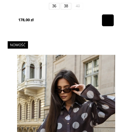
36
38
40
178,00 zł
NOWOŚĆ