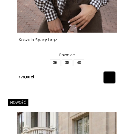
Koszula Spacy brąz
Rozmiar:
36
38
40
178,00 zł
NOWOŚĆ