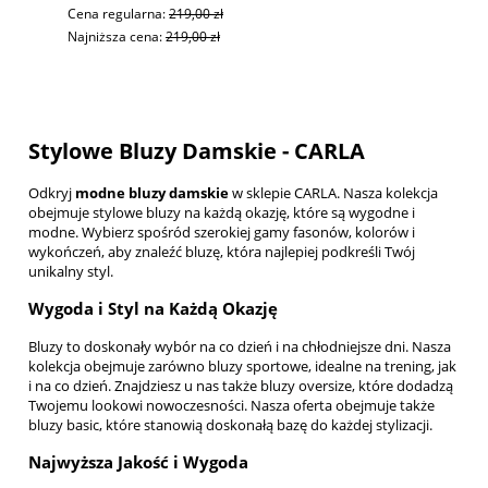
Cena regularna:
219,00 zł
Najniższa cena:
219,00 zł
Stylowe Bluzy Damskie - CARLA
Odkryj
modne bluzy damskie
w sklepie CARLA. Nasza kolekcja
obejmuje stylowe bluzy na każdą okazję, które są wygodne i
modne. Wybierz spośród szerokiej gamy fasonów, kolorów i
wykończeń, aby znaleźć bluzę, która najlepiej podkreśli Twój
unikalny styl.
Wygoda i Styl na Każdą Okazję
Bluzy to doskonały wybór na co dzień i na chłodniejsze dni. Nasza
kolekcja obejmuje zarówno
bluzy sportowe
, idealne na trening, jak
i na co dzień. Znajdziesz u nas także
bluzy oversize
, które dodadzą
Twojemu lookowi nowoczesności. Nasza oferta obejmuje także
bluzy basic
, które stanowią doskonałą bazę do każdej stylizacji.
Najwyższa Jakość i Wygoda