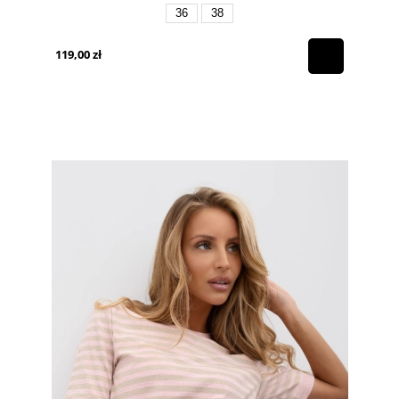
36
38
119,00 zł