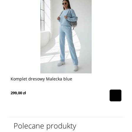
Bl
Komplet dresowy Malecka blue
10
299,00 zł
Ce
Na
Polecane produkty