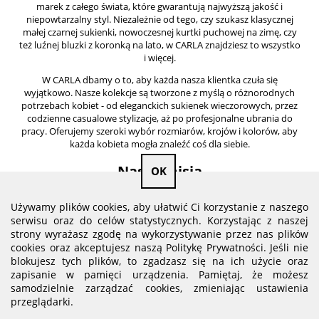
marek z całego świata, które gwarantują najwyższą jakość i
niepowtarzalny styl. Niezależnie od tego, czy szukasz klasycznej
małej czarnej sukienki, nowoczesnej kurtki puchowej na zimę, czy
też luźnej bluzki z koronką na lato, w CARLA znajdziesz to wszystko
i więcej.
W CARLA dbamy o to, aby każda nasza klientka czuła się
wyjątkowo. Nasze kolekcje są tworzone z myślą o różnorodnych
potrzebach kobiet - od eleganckich sukienek wieczorowych, przez
codzienne casualowe stylizacje, aż po profesjonalne ubrania do
pracy. Oferujemy szeroki wybór rozmiarów, krojów i kolorów, aby
każda kobieta mogła znaleźć coś dla siebie.
Nasza misja
OK
Nasza misja to dostarczanie odzieży, która podkreśla indywidualny
Używamy plików cookies, aby ułatwić Ci korzystanie z naszego
styl i osobowość każdej kobiety. Wierzymy, że moda powinna być
serwisu oraz do celów statystycznych. Korzystając z naszej
dostępna dla każdego, dlatego oferujemy konkurencyjne ceny
strony wyrażasz zgodę na wykorzystywanie przez nas plików
oraz regularne promocje i wyprzedaże. Z nami każda kobieta może
cookies oraz akceptujesz naszą Politykę Prywatności. Jeśli nie
wyglądać modnie i czuć się pewnie, nie rezygnując przy tym z
blokujesz tych plików, to zgadzasz się na ich użycie oraz
komfortu.
zapisanie w pamięci urządzenia. Pamiętaj, że możesz
Zapraszamy do odkrywania naszej najnowszej kolekcji, która
samodzielnie zarządzać cookies, zmieniając ustawienia
obejmuje:
przeglądarki.